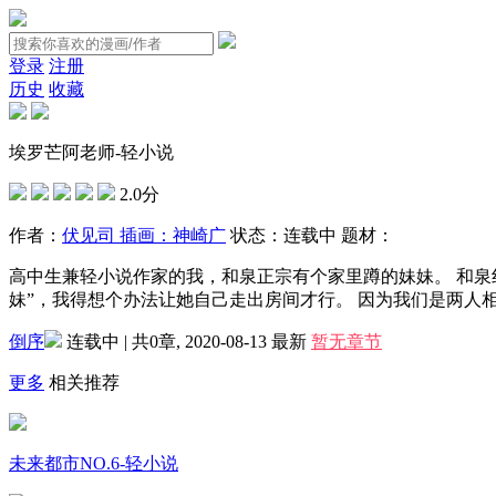
登录
注册
历史
收藏
埃罗芒阿老师-轻小说
2.0分
作者：
伏见司 插画：神崎广
状态：
连载中
题材：
高中生兼轻小说作家的我，和泉正宗有个家里蹲的妹妹。 和
妹”，我得想个办法让她自己走出房间才行。 因为我们是两人相
倒序
连载中 | 共0章, 2020-08-13
最新
暂无章节
更多
相关推荐
未来都市NO.6-轻小说