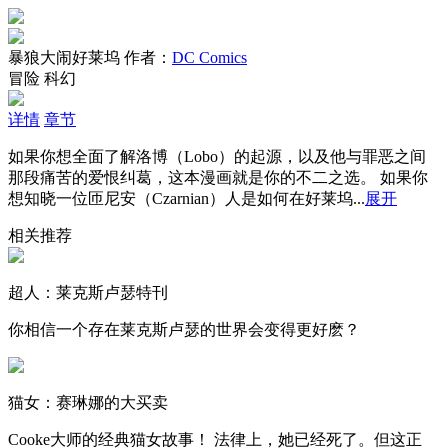
暴狼大闹好莱坞
作者：
DC Comics
冒险
科幻
详情
章节
如果你想全面了解洛博（Lobo）的起源，以及他与罪恶之间
那段痛苦的爱恨纠葛，这本漫画就是你的不二之选。 如果你
想知晓一位匝尼安（Czarnian）人是如何在好莱坞...
展开
相关推荐
超人：莱克斯卢瑟特刊
你相信一个存在莱克斯卢瑟的世界会变得更好麽？
猫女：赛琳娜的大买卖
Cooke大师的经典猫女故事！ 法律上，她已经死了。但这正