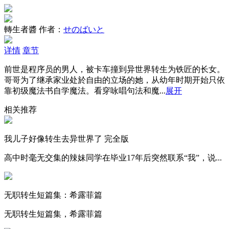
轉生者醬
作者：
せのばいと
详情
章节
前世是程序员的男人，被卡车撞到异世界转生为铁匠的长女。
哥哥为了继承家业处於自由的立场的她，从幼年时期开始只依
靠初级魔法书自学魔法。看穿咏唱句法和魔...
展开
相关推荐
我儿子好像转生去异世界了 完全版
高中时毫无交集的辣妹同学在毕业17年后突然联系“我”，说...
无职转生短篇集：希露菲篇
无职转生短篇集，希露菲篇