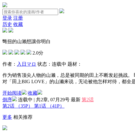
登录
注册
历史
收藏
彆扭的山瀨想讓你明白
2.0分
作者：
入日マロ
状态：
连载中
题材：
作为销售顶尖人物的山濑，总是被同期的田上不断发起挑战。 
对「田上BIG LOVE」的山濑来说，无论被他怎样对待，都
开始阅读
收藏
倒序
连载中 | 共2章, 07月29号
最新
第2话
第2话
（35P）
第1话
（41P）
更多
相关推荐