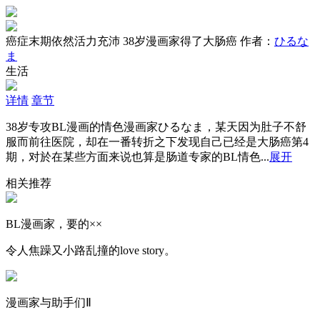
癌症末期依然活力充沛 38岁漫画家得了大肠癌
作者：
ひるな
ま
生活
详情
章节
38岁专攻BL漫画的情色漫画家ひるなま，某天因为肚子不舒
服而前往医院，却在一番转折之下发现自己已经是大肠癌第4
期，对於在某些方面来说也算是肠道专家的BL情色...
展开
相关推荐
BL漫画家，要的××
令人焦躁又小路乱撞的love story。
漫画家与助手们Ⅱ