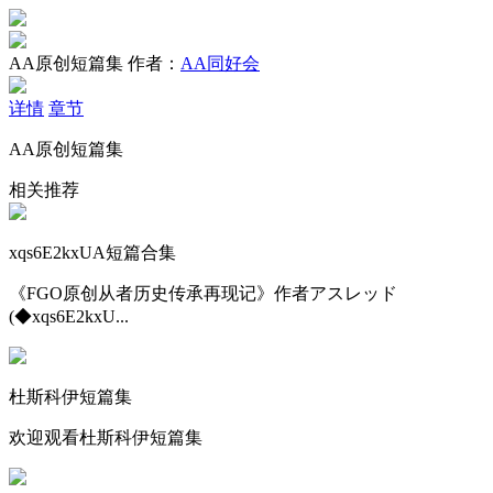
AA原创短篇集
作者：
AA同好会
详情
章节
AA原创短篇集
相关推荐
xqs6E2kxUA短篇合集
《FGO原创从者历史传承再现记》作者アスレッド
(◆xqs6E2kxU...
杜斯科伊短篇集
欢迎观看杜斯科伊短篇集