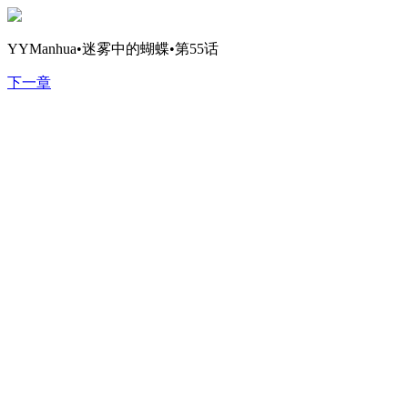
YYManhua•迷雾中的蝴蝶•第55话
下一章