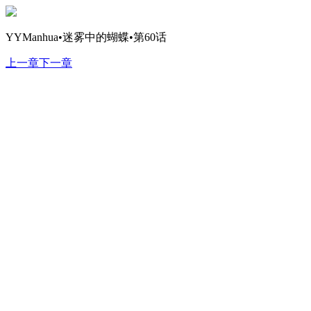
YYManhua•迷雾中的蝴蝶•第60话
上一章
下一章