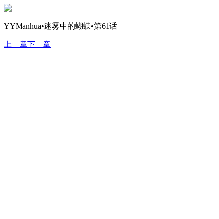
YYManhua•迷雾中的蝴蝶•第61话
上一章
下一章