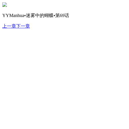
YYManhua•迷雾中的蝴蝶•第69话
上一章
下一章