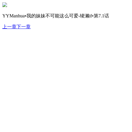
YYManhua•我的妹妹不可能这么可爱-绫濑if•第7.1话
上一章
下一章