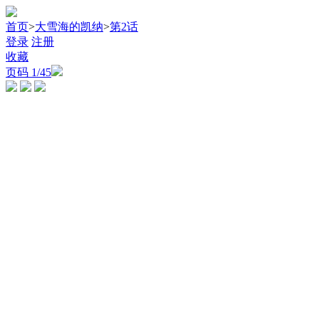
首页
>
大雪海的凯纳
>
第2话
登录
注册
收藏
页码
1
/45