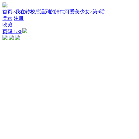
首页
>
我在转校后遇到的清纯可爱美少女
>
第6话
登录
注册
收藏
页码
1
/36