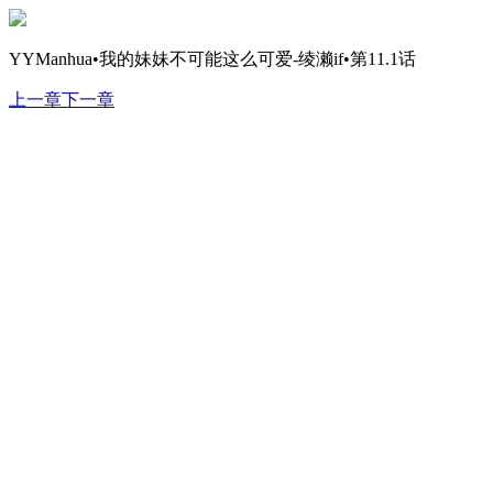
YYManhua•我的妹妹不可能这么可爱-绫濑if•第11.1话
上一章
下一章