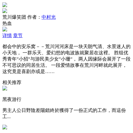
荒川爆笑团
作者：
中村光
热血
详情
章节
都会中的安乐窝－－荒川河河床是一块天朗气清、水景迷人的
小天地， 一群乐天、爱幻想的电波族就聚居在这裡。 胜组优
秀青年“小招“与游民美少女“小珊“， 两人因缘际会展开了一段
不可思议的同居生活。 一段爱情故事在荒川河畔就此展开，
这究竟是喜剧亦或是……
相关推荐
黑夜游行
男主人公日野陰差陽錯終於獲得了一份正式的工作，而這份
工...