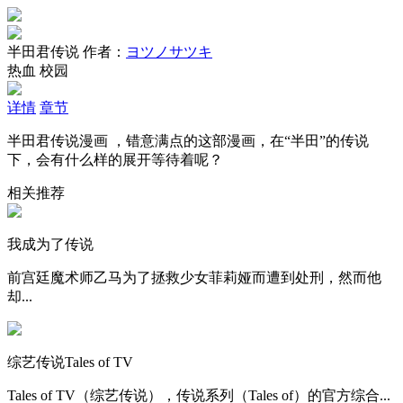
半田君传说
作者：
ヨツノサツキ
热血
校园
详情
章节
半田君传说漫画 ，错意满点的这部漫画，在“半田”的传说
下，会有什么样的展开等待着呢？
相关推荐
我成为了传说
前宫廷魔术师乙马为了拯救少女菲莉娅而遭到处刑，然而他
却...
综艺传说Tales of TV
Tales of TV（综艺传说），传说系列（Tales of）的官方综合...