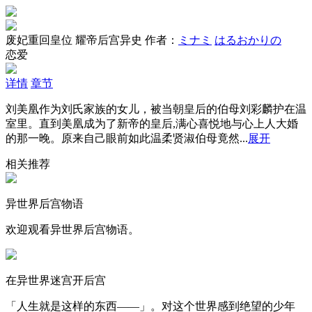
废妃重回皇位 耀帝后宫异史
作者：
ミナミ
はるおかりの
恋爱
详情
章节
刘美凰作为刘氏家族的女儿，被当朝皇后的伯母刘彩麟护在温
室里。直到美凰成为了新帝的皇后,满心喜悦地与心上人大婚
的那一晚。原来自己眼前如此温柔贤淑伯母竟然...
展开
相关推荐
异世界后宫物语
欢迎观看异世界后宫物语。
在异世界迷宫开后宫
「人生就是这样的东西――」。对这个世界感到绝望的少年