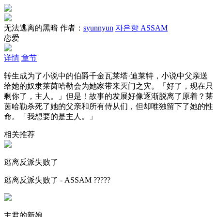
无法逃离的黑暗
作者：
syunnyun
자은향 ASSAM
恋爱
详情
章节
转生成为了小说中的伯爵千金瓦莱塔·迪莱特，小说中父亲送
给她的奴隶莱茵哈勒会为她家带来灭门之灾。「好了，现在只
剩你了，主人。」但是！故事的发展好像逐渐脱离了原着？莱
茵哈勒杀死了她的父亲和所有侍从们，但却唯独留下了她的性
命。「我想要的是主人。」
相关推荐
逃离反派失败了
逃离反派失败了 - ASSAM ?????
主君的新娘