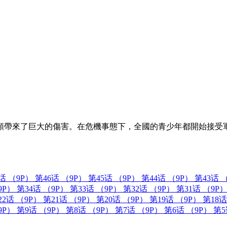
類帶來了巨大的傷害。在危機事態下，全國的青少年都開始接受
7话
（9P）
第46话
（9P）
第45话
（9P）
第44话
（9P）
第43话
9P）
第34话
（9P）
第33话
（9P）
第32话
（9P）
第31话
（9P
22话
（9P）
第21话
（9P）
第20话
（9P）
第19话
（9P）
第18
9P）
第9话
（9P）
第8话
（9P）
第7话
（9P）
第6话
（9P）
第