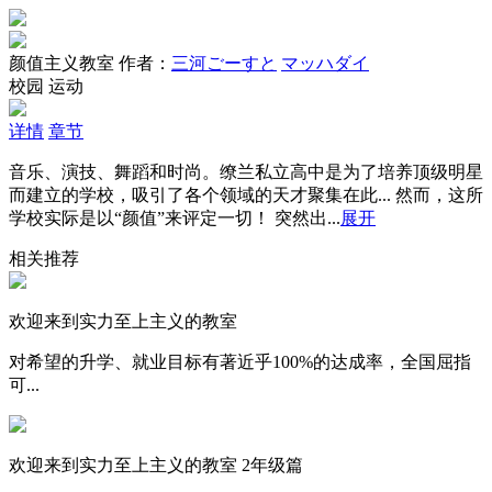
颜值主义教室
作者：
三河ごーすと
マッハダイ
校园
运动
详情
章节
音乐、演技、舞蹈和时尚。缭兰私立高中是为了培养顶级明星
而建立的学校，吸引了各个领域的天才聚集在此... 然而，这所
学校实际是以“颜值”来评定一切！ 突然出...
展开
相关推荐
欢迎来到实力至上主义的教室
对希望的升学、就业目标有著近乎100%的达成率，全国屈指
可...
欢迎来到实力至上主义的教室 2年级篇