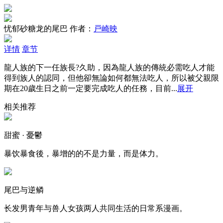
忧郁砂糖龙的尾巴
作者：
戸崎映
详情
章节
龍人族的下一任族長?久助，因為龍人族的傳統必需吃人才能
得到族人的認同，但他卻無論如何都無法吃人，所以被父親限
期在20歲生日之前一定要完成吃人的任務，目前...
展开
相关推荐
甜蜜 · 憂鬱
暴饮暴食後，暴增的的不是力量，而是体力。
尾巴与逆鳞
长发男青年与兽人女孩两人共同生活的日常系漫画。