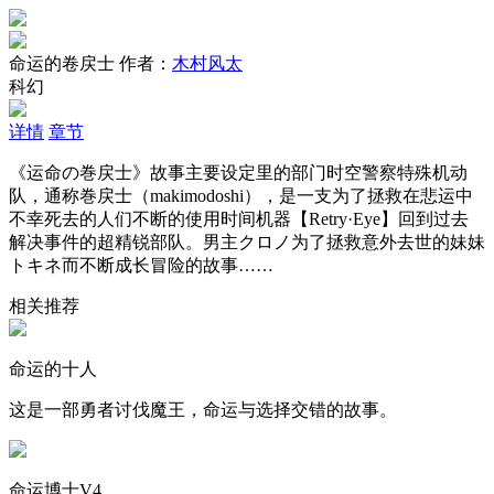
命运的卷戻士
作者：
木村风太
科幻
详情
章节
《运命の巻戻士》故事主要设定里的部门时空警察特殊机动
队，通称巻戻士（makimodoshi），是一支为了拯救在悲运中
不幸死去的人们不断的使用时间机器【Retry·Eye】回到过去
解决事件的超精锐部队。男主クロノ为了拯救意外去世的妹妹
トキネ而不断成长冒险的故事……
相关推荐
命运的十人
这是一部勇者讨伐魔王，命运与选择交错的故事。
命运博士V4