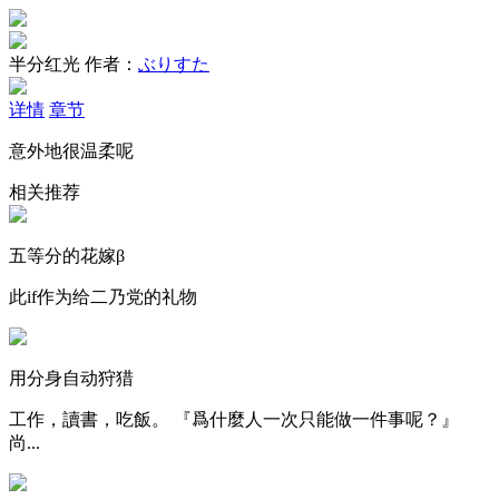
半分红光
作者：
ぶりすた
详情
章节
意外地很温柔呢
相关推荐
五等分的花嫁β
此if作为给二乃党的礼物
用分身自动狩猎
工作，讀書，吃飯。 『爲什麼人一次只能做一件事呢？』
尚...