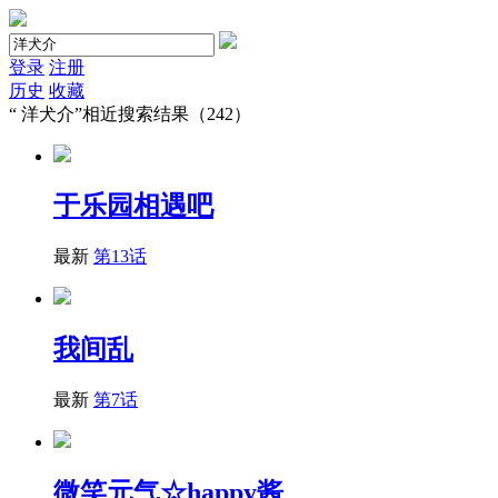
登录
注册
历史
收藏
“
洋犬介
”相近搜索结果（242）
于乐园相遇吧
最新
第13话
我间乱
最新
第7话
微笑元气☆happy酱