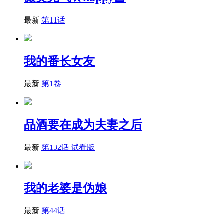
最新
第11话
我的番长女友
最新
第1卷
品酒要在成为夫妻之后
最新
第132话 试看版
我的老婆是伪娘
最新
第44话