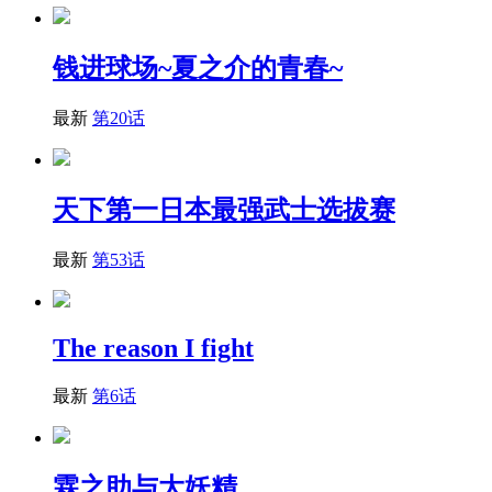
钱进球场~夏之介的青春~
最新
第20话
天下第一日本最强武士选拔赛
最新
第53话
The reason I fight
最新
第6话
霖之助与大妖精