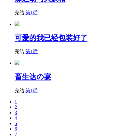
完结
第1话
可爱的我已经包装好了
完结
第1话
畜生达の宴
完结
第1话
1
2
3
4
5
6
7