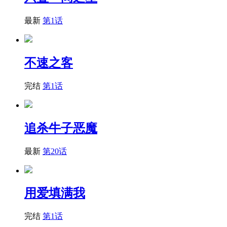
最新
第1话
不速之客
完结
第1话
追杀牛子恶魔
最新
第20话
用爱填满我
完结
第1话