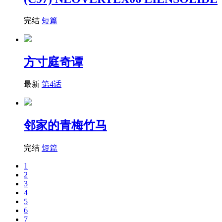
完结
短篇
方寸庭奇谭
最新
第4话
邻家的青梅竹马
完结
短篇
1
2
3
4
5
6
7