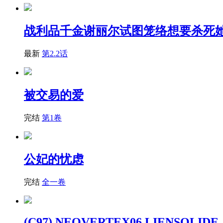
战利品千金谢丽尔试图笼络想要杀死
最新
第2.2话
被交易的爱
完结
第1卷
公妃的忧虑
完结
全一卷
(C97) NEOVERTEX06 LIENSOLIDE