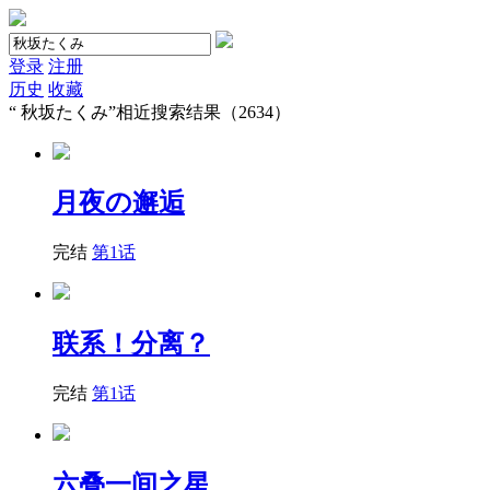
登录
注册
历史
收藏
“
秋坂たくみ
”相近搜索结果（2634）
月夜の邂逅
完结
第1话
联系！分离？
完结
第1话
六叠一间之星