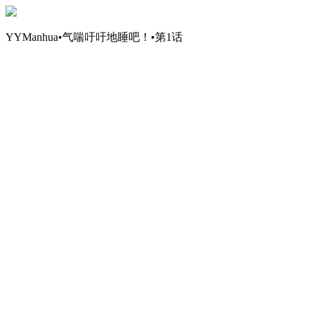
YYManhua•气喘吁吁地睡吧！•第1话