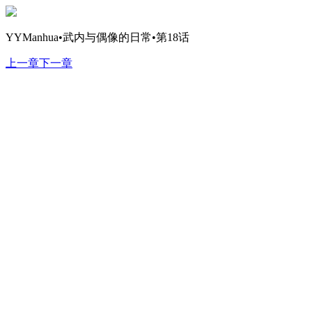
YYManhua•武内与偶像的日常•第18话
上一章
下一章