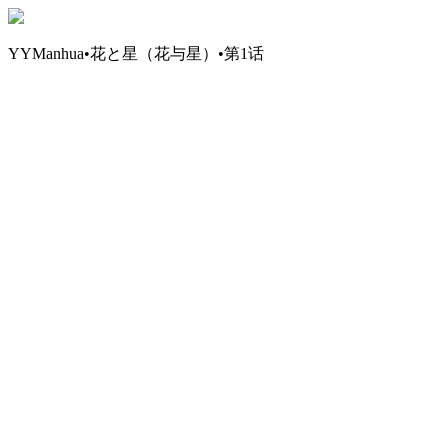
YYManhua•花と星（花与星）•第1话