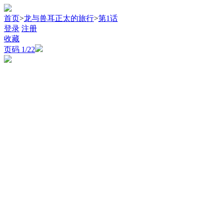
首页
>
龙与兽耳正太的旅行
>
第1话
登录
注册
收藏
页码
1
/22