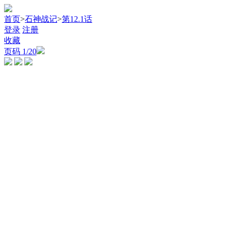
首页
>
石神战记
>
第12.1话
登录
注册
收藏
页码
1
/20