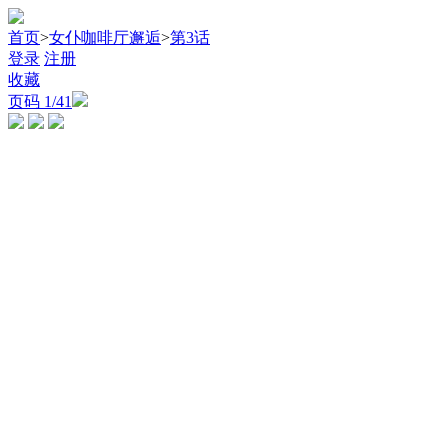
首页
>
女仆咖啡厅邂逅
>
第3话
登录
注册
收藏
页码
1
/41