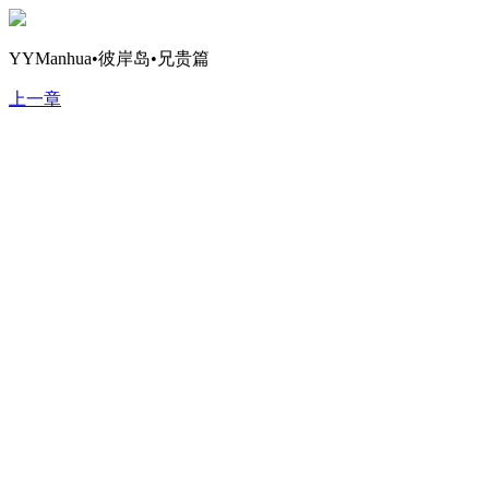
YYManhua•彼岸岛•兄贵篇
上一章