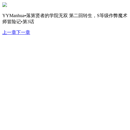
YYManhua•落第贤者的学院无双 第二回转生，S等级作弊魔术
师冒险记•第3话
上一章
下一章