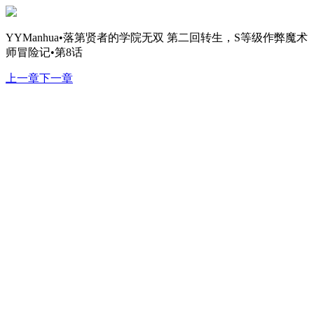
YYManhua•落第贤者的学院无双 第二回转生，S等级作弊魔术
师冒险记•第8话
上一章
下一章