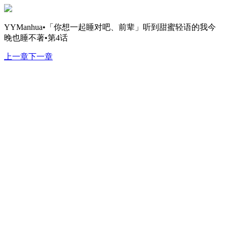
YYManhua•「你想一起睡对吧、前辈」听到甜蜜轻语的我今
晚也睡不著•第4话
上一章
下一章