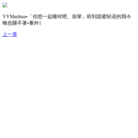
YYManhua•「你想一起睡对吧、前辈」听到甜蜜轻语的我今
晚也睡不著•番外1
上一章