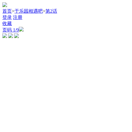
首页
>
于乐园相遇吧
>
第2话
登录
注册
收藏
页码
1
/9