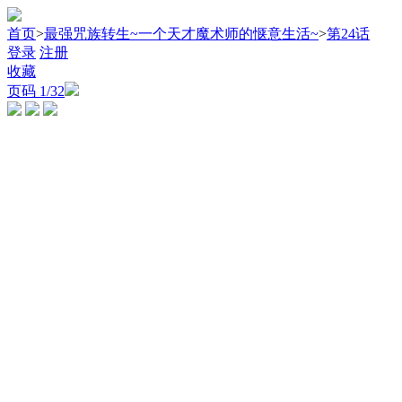
首页
>
最强咒族转生~一个天才魔术师的惬意生活~
>
第24话
登录
注册
收藏
页码
1
/32