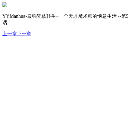
YYManhua•最强咒族转生~一个天才魔术师的惬意生活~•第5
话
上一章
下一章