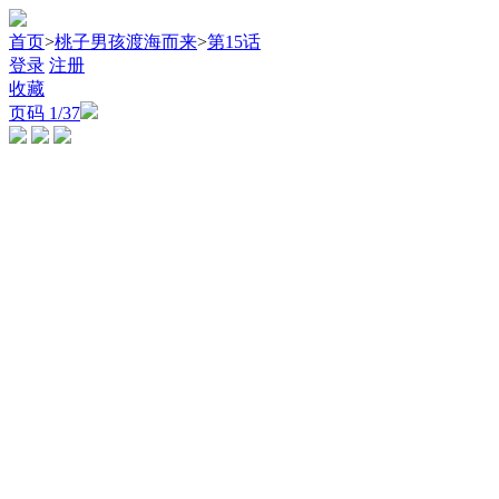
首页
>
桃子男孩渡海而来
>
第15话
登录
注册
收藏
页码
1
/37