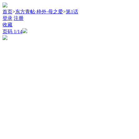
首页
>
东方青帖·枠外·母之爱
>
第1话
登录
注册
收藏
页码
1
/14