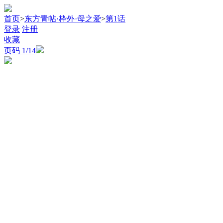
首页
>
东方青帖·枠外·母之爱
>
第1话
登录
注册
收藏
页码
1
/14