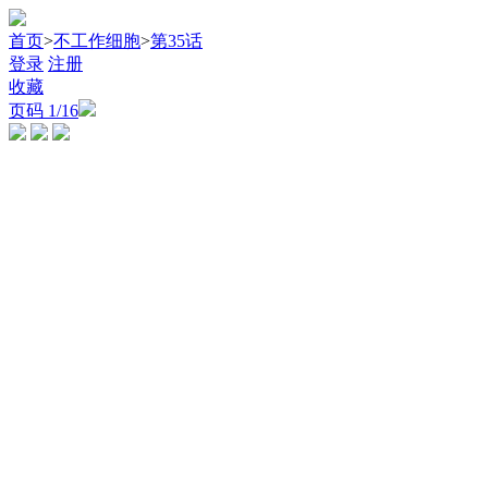
首页
>
不工作细胞
>
第35话
登录
注册
收藏
页码
1
/16