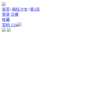
首页
>
画狂少女
>
第1话
登录
注册
收藏
页码
1
/24