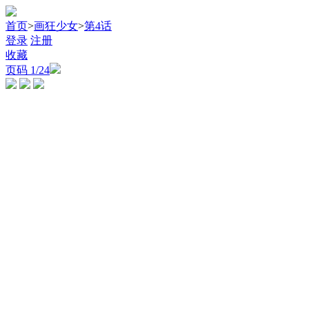
首页
>
画狂少女
>
第4话
登录
注册
收藏
页码
1
/24