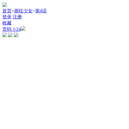
首页
>
画狂少女
>
第4话
登录
注册
收藏
页码
1
/24