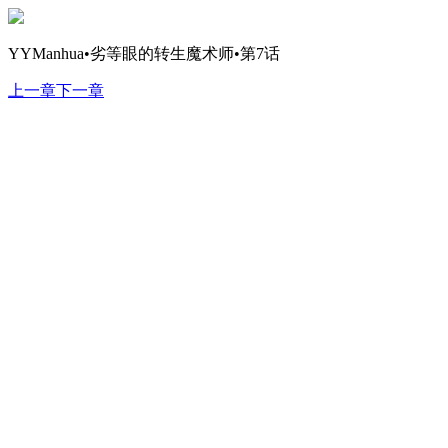
YYManhua•劣等眼的转生魔术师•第7话
上一章
下一章