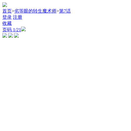
首页
>
劣等眼的转生魔术师
>
第7话
登录
注册
收藏
页码
1
/21