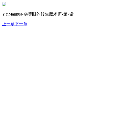
YYManhua•劣等眼的转生魔术师•第7话
上一章
下一章