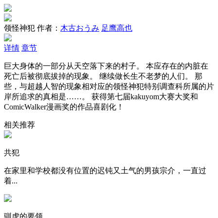
领怪神犯
作者：
木古おうみ
足鹰高也
详情
章节
巨大身体的一部分从天空落下来的村子。 本应存在的内脏在
死亡后被彻底拔掉的现象。 继续做长生不老梦的人们。 那
些，与超越人智的现象相对应的领怪神犯特别调查科所属的片
岸所追求的真相是……。 获得第七届kakuyom大赛大奖和
ComicWalker漫画奖的作品喜剧化！
相关推荐
共犯
在家里和学校都没有位置的迟钝又土气的男孩宗介，一直过
着...
驯虎的要领